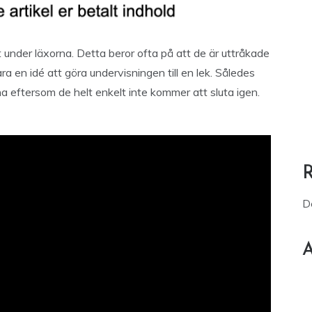
t under läxorna. Detta beror ofta på att de är uttråkade
ara en idé att göra undervisningen till en lek. Således
a eftersom de helt enkelt inte kommer att sluta igen.
D
A