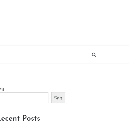
øg
Søg
ecent Posts