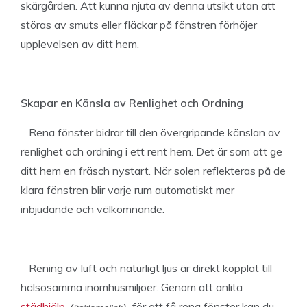
skärgården. Att kunna njuta av denna utsikt utan att
störas av smuts eller fläckar på fönstren förhöjer
upplevelsen av ditt hem.
Skapar en Känsla av Renlighet och Ordning
Rena fönster bidrar till den övergripande känslan av
renlighet och ordning i ett rent hem. Det är som att ge
ditt hem en fräsch nystart. När solen reflekteras på de
klara fönstren blir varje rum automatiskt mer
inbjudande och välkomnande.
Rening av luft och naturligt ljus är direkt kopplat till
hälsosamma inomhusmiljöer. Genom att anlita
städhjälp
för att få rena fönster kan du