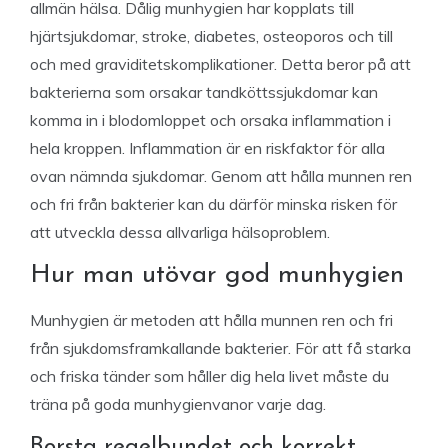
allmän hälsa. Dålig munhygien har kopplats till
hjärtsjukdomar, stroke, diabetes, osteoporos och till
och med graviditetskomplikationer. Detta beror på att
bakterierna som orsakar tandköttssjukdomar kan
komma in i blodomloppet och orsaka inflammation i
hela kroppen. Inflammation är en riskfaktor för alla
ovan nämnda sjukdomar. Genom att hålla munnen ren
och fri från bakterier kan du därför minska risken för
att utveckla dessa allvarliga hälsoproblem.
Hur man utövar god munhygien
Munhygien är metoden att hålla munnen ren och fri
från sjukdomsframkallande bakterier. För att få starka
och friska tänder som håller dig hela livet måste du
träna på goda munhygienvanor varje dag.
Borsta regelbundet och korrekt